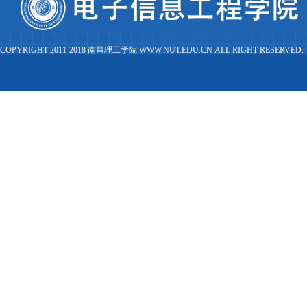
COPYRIGHT 2011-2018 南昌理工学院 WWW.NUT.EDU.CN ALL RIGHT RESERVED.