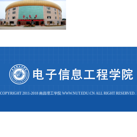
COPYRIGHT 2011-2018 南昌理工学院 WWW.NUT.EDU.CN ALL RIGHT RESERVED.