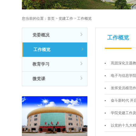
您当前的位置：
首页
>
党建工作
>
工作概览
党委概况
工作概览
工作概览
巩固深化主题教
教育学习
电子与信息学院党
微党课
发挥党员模范作
奋斗新时代 开
学院党建工作
以党的十九大精