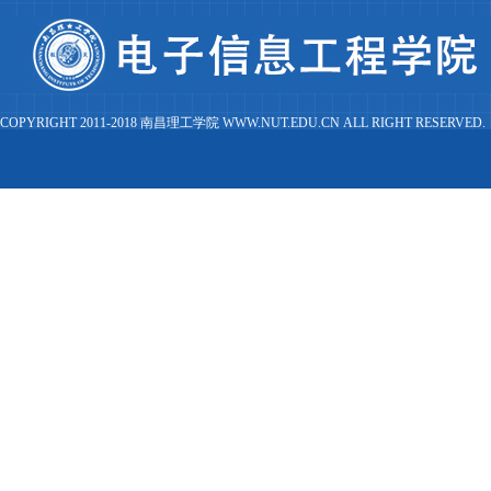
COPYRIGHT 2011-2018 南昌理工学院 WWW.NUT.EDU.CN ALL RIGHT RESERVED.