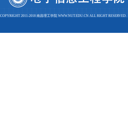
COPYRIGHT 2011-2018 南昌理工学院 WWW.NUT.EDU.CN ALL RIGHT RESERVED.