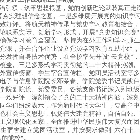
治引领，筑牢思想根基，党的创新理论武装真正走
夯实理想信念之基。一是多维度开展党的知识学习
致好评。将航天精神传承与党史学习教育相结合，
论联系实际。创新学习形式，开展“党史知识竞赛
确保学习教育全覆盖。坚持为在外工作和学习师生
党课，并在合作企业设立党员学习教育互助小组，
分发挥自身技术优势，在全校率先开设“云党校”
覆盖。三是多形式学习贯彻党的二十大精神热潮。
外宣传橱窗、学生宿舍宣传栏、党团员活动室等多
电子与信息学院院长邓荣春、学院党委书记吴熊伟
学院副院长、党委委员、各党支部书记深入到班级
一致好评，深刻领会了党的二十大精神内涵，深刻
同学们纷纷表示，作为新时代的大学生，要高举中
色社会主义思想，弘扬伟大建党精神，自信自强、
主义现代化国家，全面推进中华民族伟大复兴而团
生宿舍建立党团活动室，并按要求做到“六有十上
己的党校”。