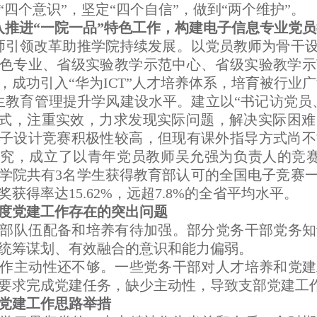
“四个意识”，坚定“四个自信”，做到“两个维护”。
入推进“一院一品”特色工作，构建电子信息专业党
引领改革助推学院持续发展。以党员教师为骨干设
色专业、省级实验教学示范中心、省级实验教学示
，成功引入“华为ICT”人才培养体系，培育被行业
教育管理提升学风建设水平。建立以“书记访党员
模式，注重实效，力求发现实际问题，解决实际困
子设计竞赛积极性较高，但现有课外指导方式尚不
究，成立了以青年党员教师吴允强为负责人的竞赛
学院共有3名学生获得教育部认可的全国电子竞赛一
获得率达15.62%，远超7.8%的全省平均水平。
2年度党建工作存在的突出问题
部队伍配备和培养有待加强。部分党务干部党务知
统筹谋划、有效融合的意识和能力偏弱。
作主动性还不够。一些党务干部对人才培养和党建
要求完成党建任务，缺少主动性，导致支部党建工
3年党建工作思路举措