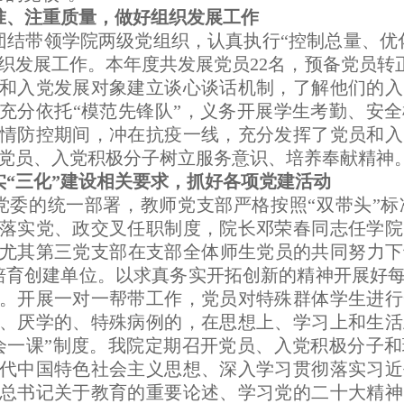
准、注重质量，做好组织发展工作
结带领学院两级党组织，认真执行“控制总量、优
织发展工作。本年度共发展党员22名，预备党员转正6
和入党发展对象建立谈心谈话机制，了解他们的入
充分依托“模范先锋队”，义务开展学生考勤、安
情防控期间，冲在抗疫一线，充分发挥了党员和入
党员、入党积极分子树立服务意识、培养奉献精神
实“三化”建设相关要求，抓好各项党建活动
委的统一部署，教师党支部严格按照“双带头”标
落实党、政交叉任职制度，院长邓荣春同志任学院
尤其第三党支部在支部全体师生党员的共同努力下于
培育创建单位。以求真务实开拓创新的精神开展好
。开展一对一帮带工作，党员对特殊群体学生进行
、厌学的、特殊病例的，在思想上、学习上和生活
会一课”制度。我院定期召开党员、入党积极分子
代中国特色社会主义思想、深入学习贯彻落实习近
总书记关于教育的重要论述、学习党的二十大精神