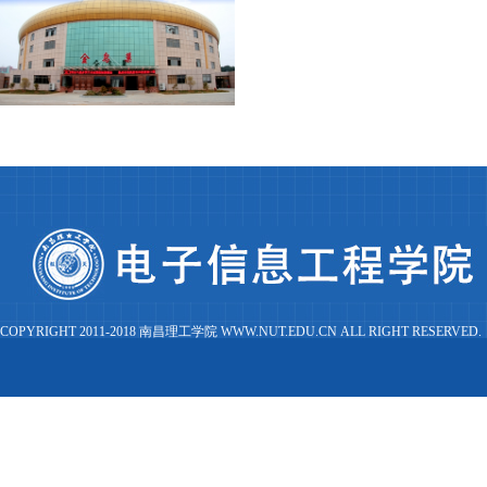
COPYRIGHT 2011-2018 南昌理工学院 WWW.NUT.EDU.CN ALL RIGHT RESERVED.