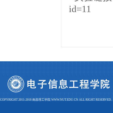
id=11
COPYRIGHT 2011-2018 南昌理工学院 WWW.NUT.EDU.CN ALL RIGHT RESERVED.