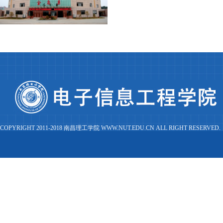
COPYRIGHT 2011-2018 南昌理工学院 WWW.NUT.EDU.CN ALL RIGHT RESERVED.