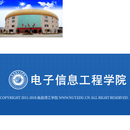
COPYRIGHT 2011-2018 南昌理工学院 WWW.NUT.EDU.CN ALL RIGHT RESERVED.